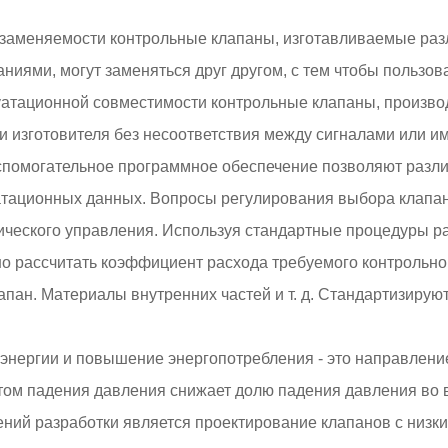
озаменяемости контрольные клапаны, изготавливаемые разл
ниями, могут заменяться друг другом, с тем чтобы пользов
луатационной совместимости контрольные клапаны, произв
ми изготовителя без несоответствия между сигналами или 
спомогательное программное обеспечение позволяют разли
уатационных данных. Вопросы регулирования выбора клап
ического управления. Используя стандартные процедуры ра
 рассчитать коэффициент расхода требуемого контрольног
апан. Материалы внутренних частей и т. д. Стандартизиру
энергии и повышение энергопотребления - это направление
ом падения давления снижает долю падения давления во 
ений разработки является проектирование клапанов с низ