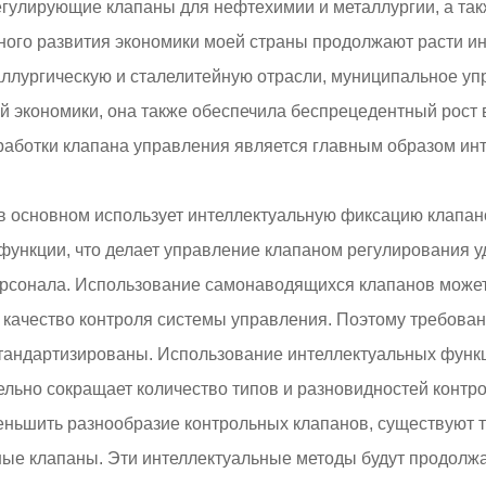
егулирующие клапаны для нефтехимии и металлургии, а та
ного развития экономики моей страны продолжают расти и
аллургическую и сталелитейную отрасли, муниципальное у
 экономики, она также обеспечила беспрецедентный рост 
работки клапана управления является главным образом ин
 в основном использует интеллектуальную фиксацию клапа
функции, что делает управление клапаном регулирования уд
сонала. Использование самонаводящихся клапанов может н
 качество контроля системы управления. Поэтому требован
стандартизированы. Использование интеллектуальных фун
ельно сокращает количество типов и разновидностей контр
еньшить разнообразие контрольных клапанов, существуют 
е клапаны. Эти интеллектуальные методы будут продолжат