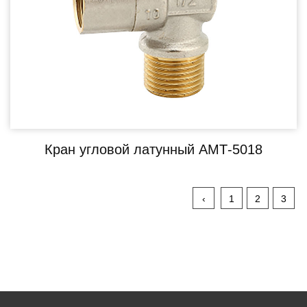
Кран угловой латунный АМТ-5018
‹
1
2
3