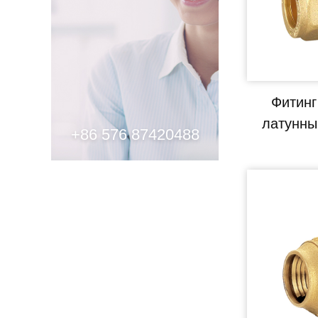
Фитинг
латунны
+86 576 87420488