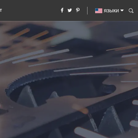
языки
Т