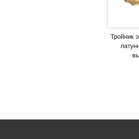
Тройник 
латун
вы