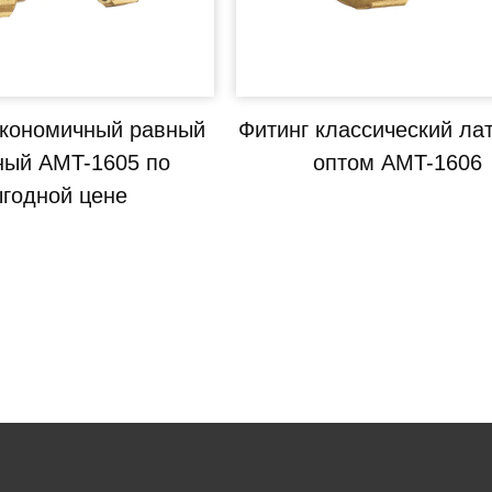
экономичный равный
Фитинг классический ла
ный AMT-1605 по
оптом AMT-1606
годной цене