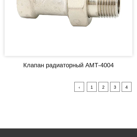
Клапан радиаторный АМТ-4004
‹
1
2
3
4