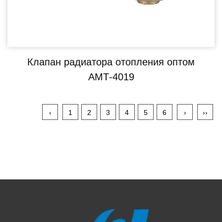
Клапан радиатора отопления оптом
АМТ-4019
‹
1
2
3
4
5
6
›
››